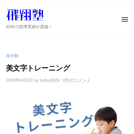
ハ
ー
コ
ツ
ン
ラ
テ
メ
ツ
ニ
ハ
40年の指導実績が真髄！
ン
学
ュ
ー
ツ
習
ツ
ラ
の
へ
飛
ツ
ス
未分類
翔
学
キ
塾
美文字トレーニング
習
ッ
の
プ
2026年6月2日
by
hisho2024
/
0件のコメント
飛
翔
塾