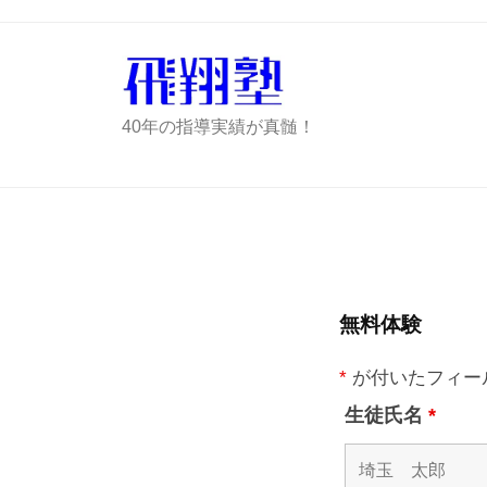
コ
ツ
ン
ラ
テ
ツ
ン
学
ハ
40年の指導実績が真髄！
ツ
習
ツ
の
へ
ラ
飛
ス
ツ
翔
キ
学
塾
無
ッ
習
プ
無料体験
料
の
飛
*
が付いたフィー
体
翔
生徒氏名
*
験
塾