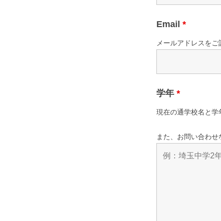
申
込
Email
*
メールアドレスをご
2024
年
6
月
学年
*
26
現在の通学校名と学
日
by
また、お問い合わせ
hisho2024