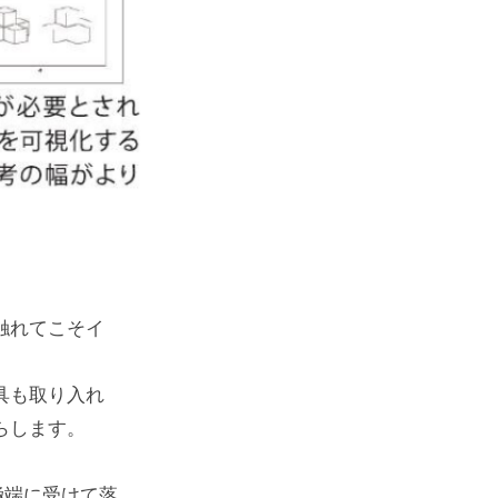
触れてこそイ
。
具も取り入れ
らします。
極端に受けて落