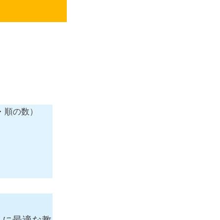
・順の数）
りに最適な教