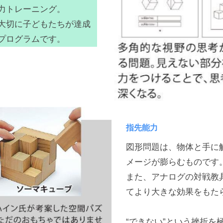
力トレーニング。
大切に子どもたちが達成
プログラムです。
指先能力
図形問題は、物体と手に
メージが膨らむものです
また、アナログの対戦教
てより大きな効果をもた
“できない”という挫折を