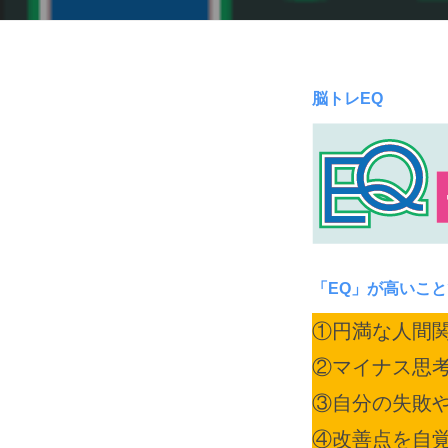
eq-
脳トレEQ
training
2026
年
6
月
「EQ」が高いこ
2
①円満な人間
日
②マイナス思
by
hisho2024
③自分の失敗
④改善点を自