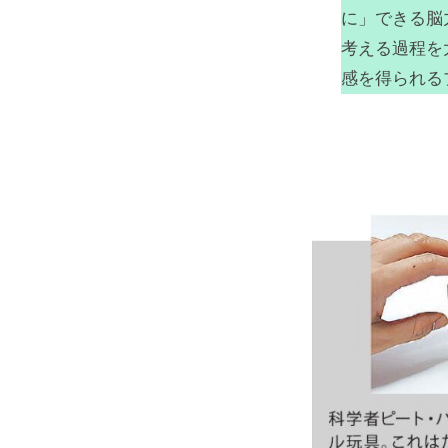
に」できる脳
考える過程を
感を得られる