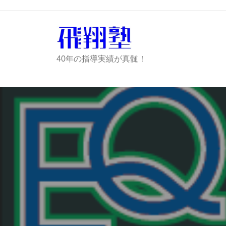
コ
ツ
ン
ラ
テ
ツ
ン
学
ハ
40年の指導実績が真髄！
ツ
習
ツ
の
へ
ラ
飛
ス
ツ
翔
キ
学
塾
ッ
習
プ
の
飛
翔
塾