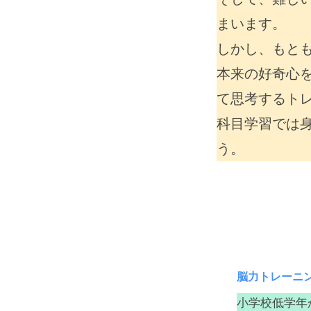
まいます。
しかし、もと
本来の好奇心
て思考するト
科目学習では
う。
脳力トレーニ
小学校低学年