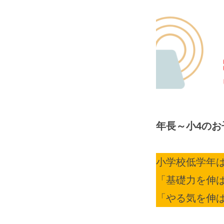
by
hisho2024
年長～小4のお
小学校低学年
「基礎力を伸
「やる気を伸