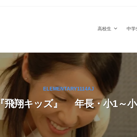
高校生
中学
ELEMENTARY1114AJ
『飛翔キッズ』 年長・小1～小