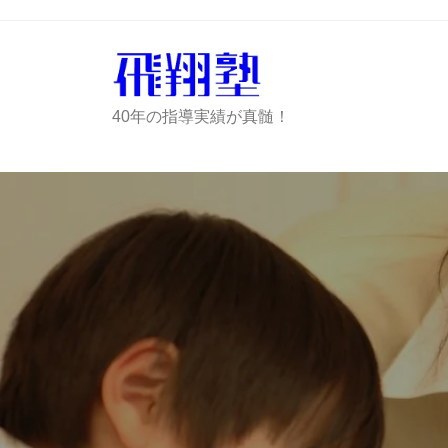
コ
ツ
ン
ラ
テ
ツ
ン
学
ハ
40年の指導実績が真髄！
ツ
習
ツ
の
へ
ラ
飛
ス
ツ
翔
キ
学
塾
ッ
習
プ
の
飛
翔
塾