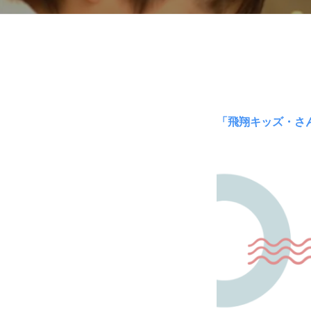
『飛
翔
「飛翔キッズ・さ
キ
ッ
ズ』
年
長・