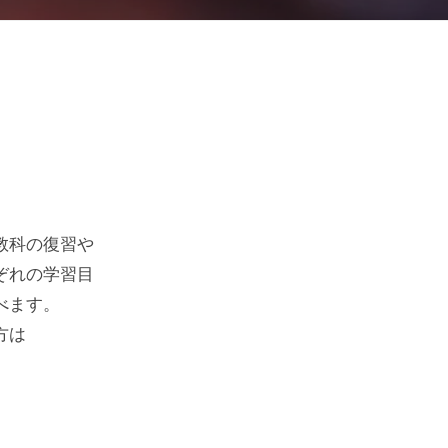
教科の復習や
ぞれの学習目
べます。
方は