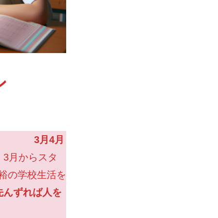
ン
年生
3月4月
スタ
裕の学校生活を
先んずれば人を