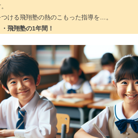
す。
をつける飛翔塾の熱のこもった指導を…。
・・飛翔塾の1年間！