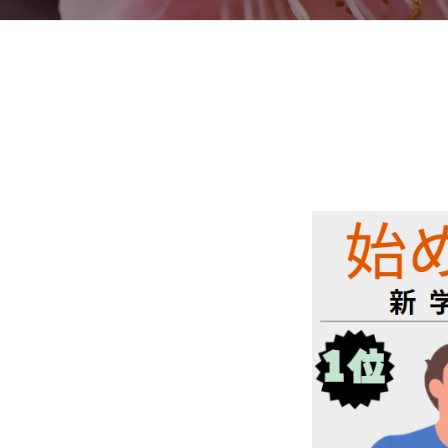
春
期
講
習
2026
年
4
月
2
日