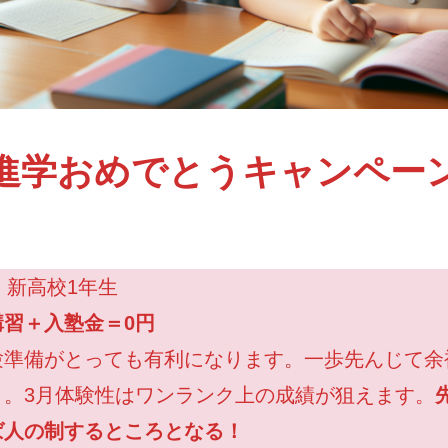
進学おめでとうキャンペー
1年生 ・ 新高校1
習＋入塾金＝0円
3月から
験準備がとっても有利になります。一歩先んじて余
う。3月体験性はワンランク上の成績が狙えます。
ば人の制するところとなる！