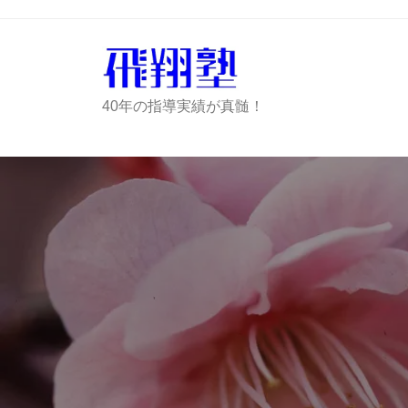
コ
ツ
ン
ラ
テ
ツ
ン
学
ハ
40年の指導実績が真髄！
ツ
習
ツ
の
へ
ラ
飛
ス
ツ
翔
キ
学
塾
ッ
習
プ
の
飛
翔
塾