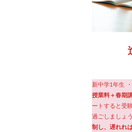
新中学
授業料＋春期講
ートすると受
過ごしましょ
制し、遅れれ