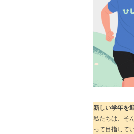
by
hisho2024
新しい学年を
私たちは、そ
って目指して