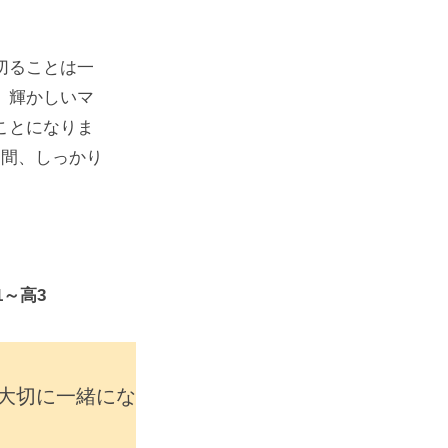
切ることは一
、輝かしいマ
ことになりま
日間、しっかり
。
1～高3
大切に一緒にな