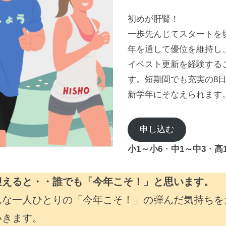
初めが肝腎！
一歩先んじてスタートを
年を通して優位を維持し
イベスト更新を経験する
す。短期間でも充実の8
新学年にそなえられます
申し込む
小1～小6
・
中1～中3
・
高
迎えると・・誰でも「今年こそ！」と思います。
んな一人ひとりの「今年こそ！」の弾んだ気持ちを
いきます。